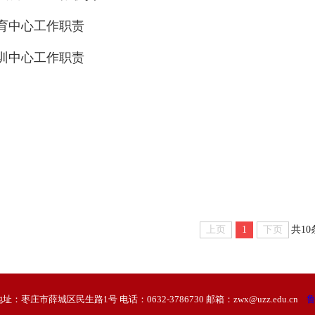
育中心工作职责
训中心工作职责
上页
1
下页
共10
址：枣庄市薛城区民生路1号 电话：0632-3786730 邮箱：
zwx@uzz.edu.cn
鲁